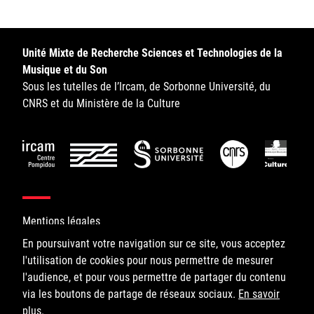
Sorbonne Université
Ministère de la Culture
Unité Mixte de Recherche Sciences et Technologies de la
Musique et du Son
Rester informé
Sous les tutelles de l’Ircam, de Sorbonne Université, du
CNRS et du Ministère de la Culture
Offres d'emplois/stages
Mentions légales
Login/Signup
En poursuivant votre navigation sur ce site, vous acceptez
l'utilisation de cookies pour nous permettre de mesurer
©IRCAM, 2026. All Rights Reserved.
l'audience, et pour vous permettre de partager du contenu
via les boutons de partage de réseaux sociaux.
1, place Igor-Stravinsky
En savoir
plus
75004 Paris
.