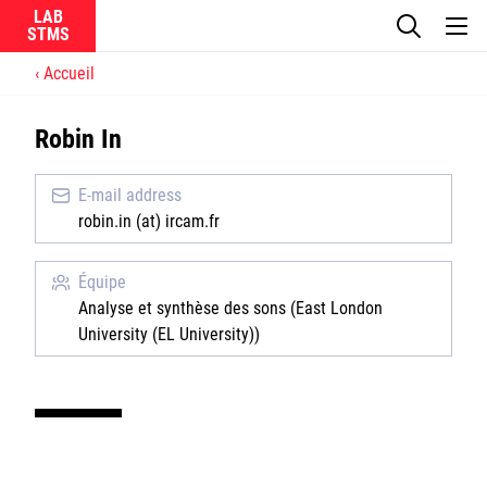
LAB
Accueil
Le laboratoire
Robin In
La recherche
E-mail address
Actualités
robin.in (at) ircam.fr
Équipes
Équipe
Analyse et synthèse des sons (East London
University (EL University))
Ircam
CNRS