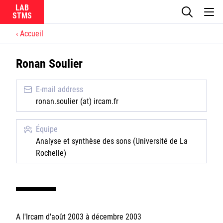
LAB
Accueil
Le laboratoire
Ronan Soulier
La recherche
E-mail address
Actualités
ronan.soulier (at) ircam.fr
Équipes
Équipe
Analyse et synthèse des sons (Université de La
Rochelle)
Ircam
CNRS
A l'Ircam d'août 2003 à décembre 2003