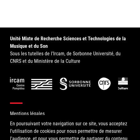
Sorbonne Université
Ministère de la Culture
Rester informé
Unité Mixte de Recherche Sciences et Technologies de la
Musique et du Son
Offres d'emplois/stages
Sous les tutelles de l’Ircam, de Sorbonne Université, du
CNRS et du Ministère de la Culture
Login/Signup
Mentions légales
En poursuivant votre navigation sur ce site, vous acceptez
l'utilisation de cookies pour nous permettre de mesurer
©IRCAM, 2026. All Rights Reserved.
l'audience, et pour vous permettre de partager du contenu