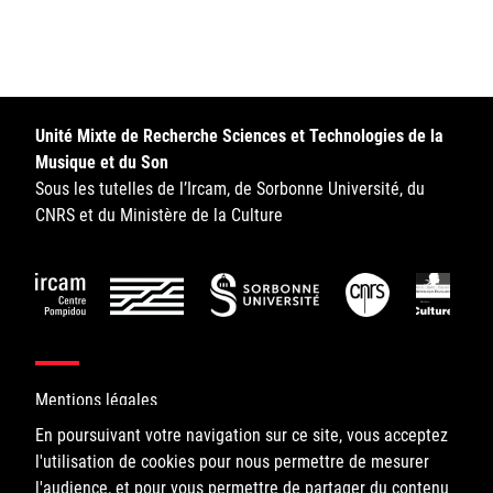
Sorbonne Université
Ministère de la Culture
Rester informé
Unité Mixte de Recherche Sciences et Technologies de la
Musique et du Son
Offres d'emplois/stages
Sous les tutelles de l’Ircam, de Sorbonne Université, du
CNRS et du Ministère de la Culture
Login/Signup
Mentions légales
En poursuivant votre navigation sur ce site, vous acceptez
l'utilisation de cookies pour nous permettre de mesurer
©IRCAM, 2026. All Rights Reserved.
l'audience, et pour vous permettre de partager du contenu