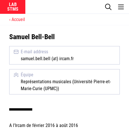
LAB
Accueil
Le laboratoire
Samuel Bell-Bell
La recherche
E-mail address
Actualités
samuel.bell.bell (at) ircam.fr
Équipes
Équipe
Représentations musicales (Université Pierre-et-
Marie-Curie (UPMC))
Ircam
CNRS
A l'Ircam de février 2016 à août 2016