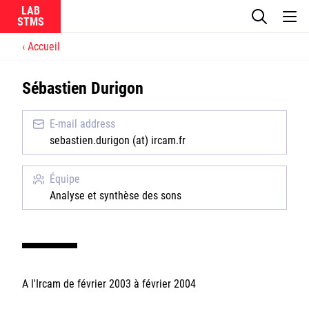
LAB
Accueil
Le laboratoire
Sébastien Durigon
La recherche
E-mail address
Actualités
sebastien.durigon (at) ircam.fr
Équipes
Équipe
Analyse et synthèse des sons
Ircam
A l'Ircam de février 2003 à février 2004
CNRS