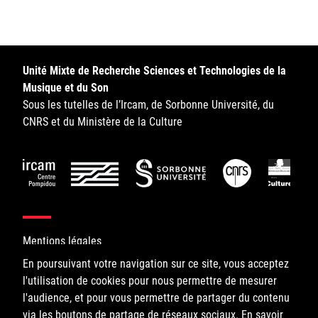
Sorbonne Université
Ministère de la Culture
Unité Mixte de Recherche Sciences et Technologies de la
Rester informé
Musique et du Son
Sous les tutelles de l’Ircam, de Sorbonne Université, du
Offres d'emplois/stages
CNRS et du Ministère de la Culture
Login/Signup
Mentions légales
En poursuivant votre navigation sur ce site, vous acceptez
l'utilisation de cookies pour nous permettre de mesurer
©IRCAM, 2026. All Rights Reserved.
l'audience, et pour vous permettre de partager du contenu
via les boutons de partage de réseaux sociaux.
1, place Igor-Stravinsky
En savoir