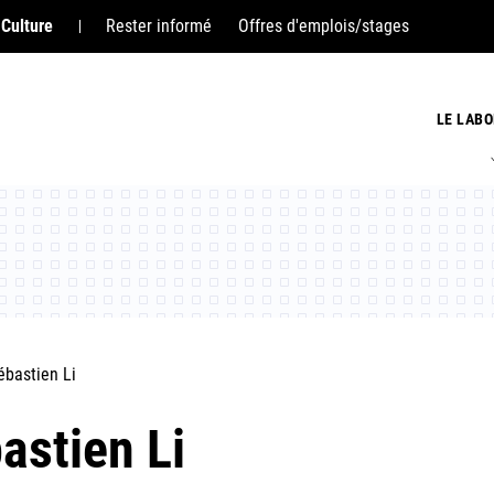
 Culture
Rester informé
Offres d'emplois/stages
LE LABO
ébastien Li
astien Li