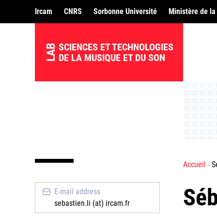
Ircam
CNRS
Sorbonne Université
Ministère de la
SCIENCES ET TECHNOLOGIES
LAB
DE LA MUSIQUE ET DU SON
Accueil
S
Séb
E-mail address
sebastien.li (at) ircam.fr