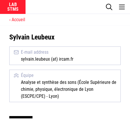
LAB
Accueil
Le laboratoire
Sylvain Leubeux
La recherche
E-mail address
Actualités
sylvain.leubeux (at) ircam.fr
Équipes
Équipe
Analyse et synthèse des sons (École Supérieure de
chimie, physique, électronique de Lyon
(ESCPE/CPE) - Lyon)
Ircam
CNRS