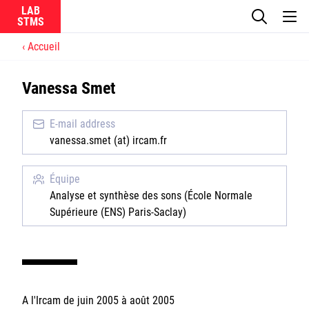
LAB
Accueil
Le laboratoire
Vanessa Smet
La recherche
E-mail address
Actualités
vanessa.smet (at) ircam.fr
Équipes
Équipe
Analyse et synthèse des sons (École Normale
Supérieure (ENS) Paris-Saclay)
Ircam
CNRS
A l'Ircam de juin 2005 à août 2005