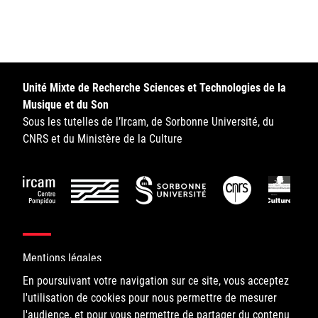
Sorbonne Université
Ministère de la Culture
Rester informé
Unité Mixte de Recherche Sciences et Technologies de la
Musique et du Son
Offres d'emplois/stages
Sous les tutelles de l’Ircam, de Sorbonne Université, du
CNRS et du Ministère de la Culture
Login/Signup
Mentions légales
En poursuivant votre navigation sur ce site, vous acceptez
l'utilisation de cookies pour nous permettre de mesurer
©IRCAM, 2026. All Rights Reserved.
l'audience, et pour vous permettre de partager du contenu