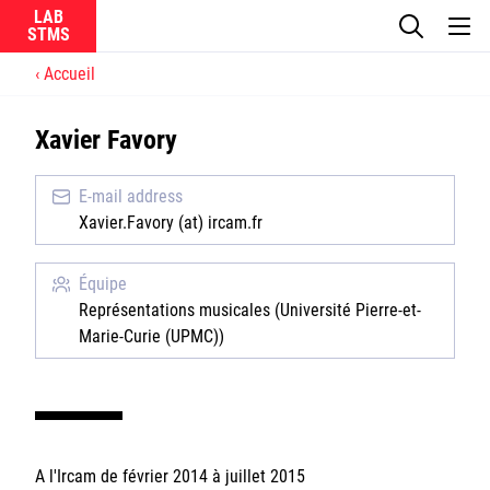
LAB
Accueil
Le laboratoire
Xavier Favory
La recherche
E-mail address
Actualités
Xavier.Favory (at) ircam.fr
Équipes
Équipe
Représentations musicales (Université Pierre-et-
Marie-Curie (UPMC))
Ircam
CNRS
A l'Ircam de février 2014 à juillet 2015