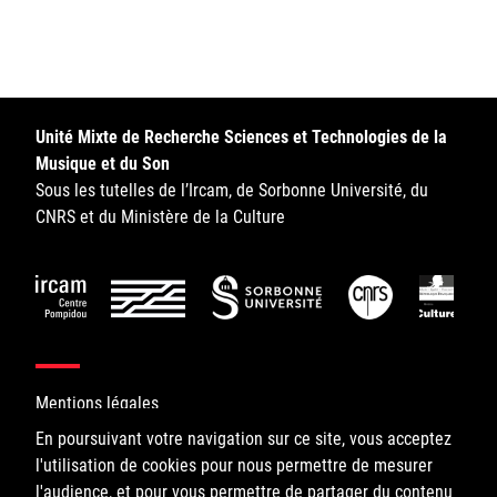
Sorbonne Université
Ministère de la Culture
Rester informé
Unité Mixte de Recherche Sciences et Technologies de la
Musique et du Son
Offres d'emplois/stages
Sous les tutelles de l’Ircam, de Sorbonne Université, du
CNRS et du Ministère de la Culture
Login/Signup
Mentions légales
En poursuivant votre navigation sur ce site, vous acceptez
l'utilisation de cookies pour nous permettre de mesurer
©IRCAM, 2026. All Rights Reserved.
l'audience, et pour vous permettre de partager du contenu