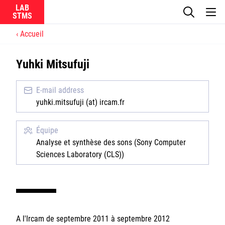
LAB
Accueil
Le laboratoire
Yuhki Mitsufuji
La recherche
E-mail address
Actualités
yuhki.mitsufuji (at) ircam.fr
Équipes
Équipe
Analyse et synthèse des sons (Sony Computer
Sciences Laboratory (CLS))
Ircam
CNRS
A l'Ircam de septembre 2011 à septembre 2012