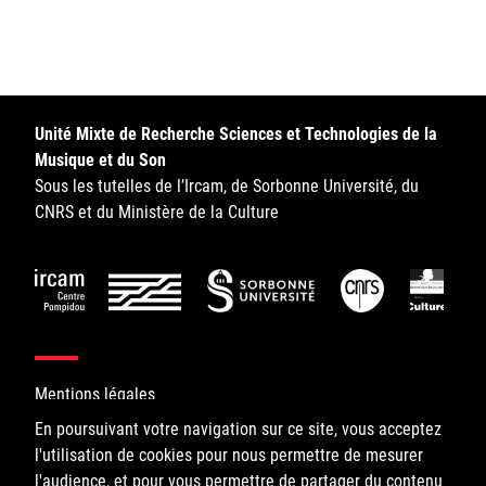
Sorbonne Université
Ministère de la Culture
Rester informé
Unité Mixte de Recherche Sciences et Technologies de la
Musique et du Son
Offres d'emplois/stages
Sous les tutelles de l’Ircam, de Sorbonne Université, du
CNRS et du Ministère de la Culture
Login/Signup
Mentions légales
En poursuivant votre navigation sur ce site, vous acceptez
l'utilisation de cookies pour nous permettre de mesurer
©IRCAM, 2026. All Rights Reserved.
l'audience, et pour vous permettre de partager du contenu