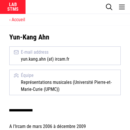
LAB
Accueil
Le laboratoire
Yun-Kang Ahn
La recherche
E-mail address
Actualités
yun.kang.ahn (at) ircam.fr
Équipes
Équipe
Représentations musicales (Université Pierre-et-
Marie-Curie (UPMC))
Ircam
CNRS
A l'Ircam de mars 2006 à décembre 2009