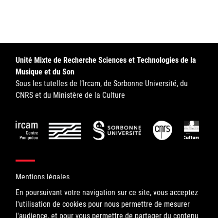
Sorbonne Université
Ministère de la Culture
Rester informé
Unité Mixte de Recherche Sciences et Technologies de la
Musique et du Son
Offres d'emplois/stages
Sous les tutelles de l’Ircam, de Sorbonne Université, du
CNRS et du Ministère de la Culture
Login/Signup
Mentions légales
En poursuivant votre navigation sur ce site, vous acceptez
l'utilisation de cookies pour nous permettre de mesurer
©IRCAM, 2026. All Rights Reserved.
l'audience, et pour vous permettre de partager du contenu