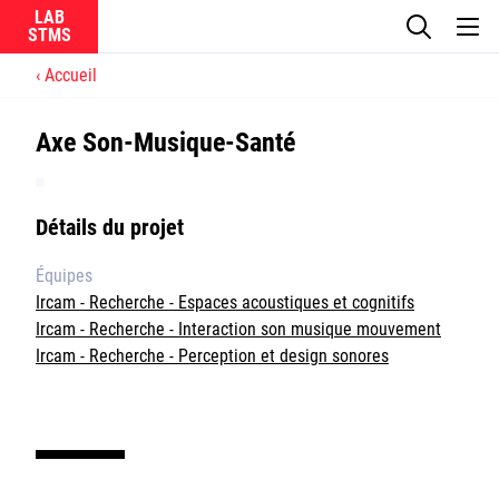
LAB
Accueil
Le laboratoire
Axe Son-Musique-Santé
La recherche
Actualités
Détails du projet
Équipes
Équipes
Ircam - Recherche - Espaces acoustiques et cognitifs
Ircam - Recherche - Interaction son musique mouvement
Ircam - Recherche - Perception et design sonores
Ircam
CNRS