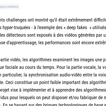
ues créatives
nts challenges ont montré qu'il était extrêmement diffic
s hyper-truquées - à l'exemple des « deep fakes » utilisé
es détecteurs sont exposés à des vidéos générées par
ase d'apprentissage, les performances sont encore extrê
partie vidéo, les algorithmes examinent les images une pa
 faciale au cours du temps. Pour la partie vocale, la voi
en particulier, la synchronisation audio-vidéo entre la vo
e. Ceci constitue un point faible important des algorithme
projet vise à implémenter et à apprendre des algorithme
vidus pour lesquels on peut disposer et/ou fabriquer de n
es. En se basant sur des briques technologiques de base en au