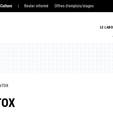
 Culture
Rester informé
Offres d'emplois/stages
LE LABO
eTOX
TOX