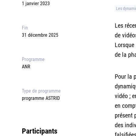
1 janvier 2023
Les dynamiq
Les réce
Fin
de vidéo
31 décembre 2025
Lorsque l
de la ph
Programme
ANR
Pour la 
dynamique
Type de programme
vidéo ; 
programme ASTRID
en compt
présent 
des indi
Participants
falsifié