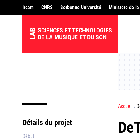
Ircam
CNRS
Sorbonne Université
Ministère de la
SCIENCES ET TECHNOLOGIES
LAB
DE LA MUSIQUE ET DU SON
Accueil
D
Détails du projet
De
Début