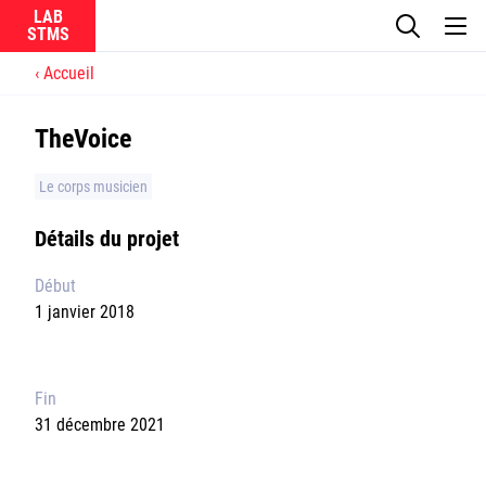
LAB
Accueil
Le laboratoire
TheVoice
La recherche
Le corps musicien
Actualités
Détails du projet
Équipes
Début
1 janvier 2018
Fin
Ircam
31 décembre 2021
CNRS