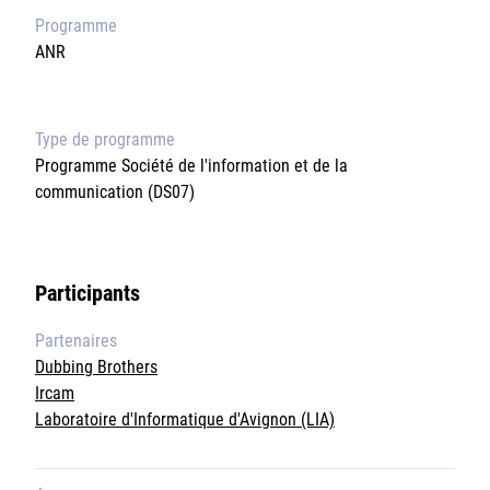
Sorbonne Université
Programme
ANR
Ministère de la Culture
Rester informé
Type de programme
Programme Société de l'information et de la
Offres d'emplois/stages
communication (DS07)
Participants
Partenaires
Login/Signup
Dubbing Brothers
Ircam
Laboratoire d'Informatique d'Avignon (LIA)