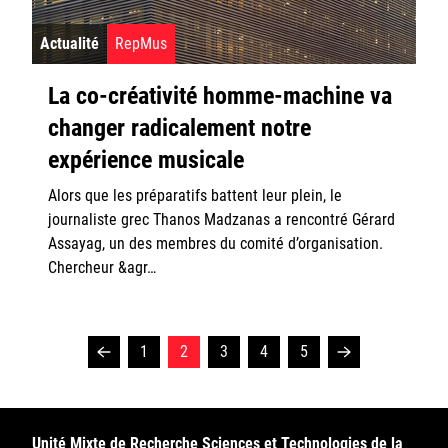
Actualité
RepMus
La co-créativité homme-machine va
changer radicalement notre
expérience musicale
Alors que les préparatifs battent leur plein, le
journaliste grec Thanos Madzanas a rencontré Gérard
Assayag, un des membres du comité d’organisation.
Chercheur &agr…
1
2
3
4
5
Unité Mixte de Recherche Sciences et Technologies de la