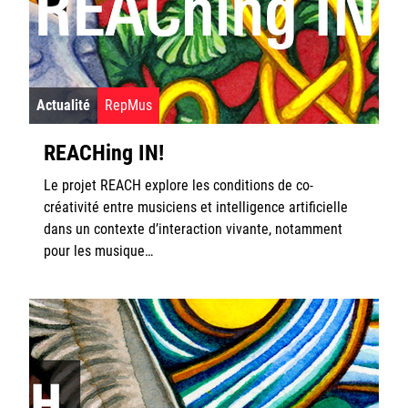
Logiciels
Actualités
Actualité
RepMus
Repmus Wiki
REACHing IN!
Le projet REACH explore les conditions de co-
créativité entre musiciens et intelligence artificielle
dans un contexte d’interaction vivante, notamment
Ircam
pour les musique…
CNRS
Sorbonne Université
Ministère de la Culture