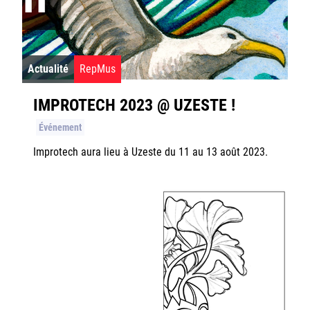
Rester informé
Offres d'emplois/stages
Actualité
RepMus
IMPROTECH 2023 @ UZESTE !
Événement
Login/Signup
Improtech aura lieu à Uzeste du 11 au 13 août 2023.