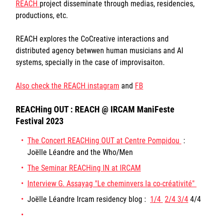
REACH
project disseminate through medias, residencies,
Sorbonne Université
productions, etc.
Ministère de la Culture
REACH explores the CoCreative interactions and
distributed agency betwwen human musicians and AI
Rester informé
systems, specially in the case of improvisaiton.
Offres d'emplois/stages
Also check the REACH instagram
and
FB
REACHing OUT : REACH @ IRCAM ManiFeste
Festival 2023
The Concert REACHing OUT at Centre Pompidou
:
Joëlle Léandre and the Who/Men
Login/Signup
The Seminar REACHing IN at IRCAM
Interview G. Assayag "Le cheminvers la co-créativité"
Joëlle Léandre Ircam residency blog :
1/4
2/4
3/4
4/4