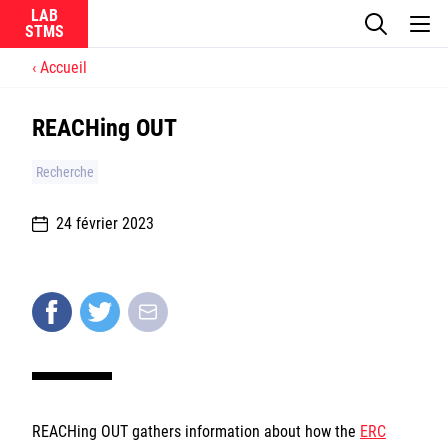
LAB
Accueil
Le laboratoire
REACHing OUT
La recherche
Recherche
Actualités
24 février 2023
Équipes
Ircam
CNRS
REACHing OUT gathers information about how the
ERC