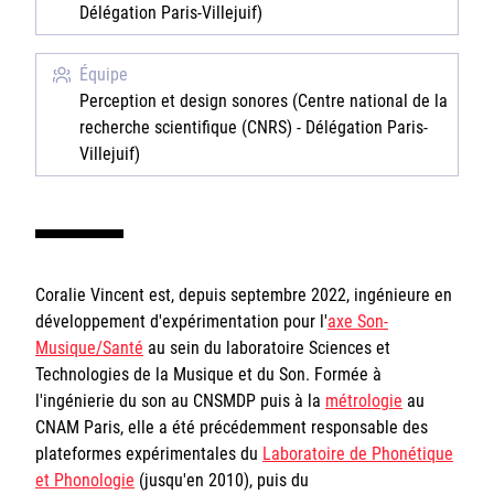
Délégation Paris-Villejuif)
Sorbonne Université
Équipe
Ministère de la Culture
Perception et design sonores (Centre national de la
recherche scientifique (CNRS) - Délégation Paris-
Rester informé
Villejuif)
Offres d'emplois/stages
Coralie Vincent est, depuis septembre 2022, ingénieure en
développement d'expérimentation pour l'
axe Son-
Musique/Santé
au sein du laboratoire Sciences et
Login/Signup
Technologies de la Musique et du Son.
Formée à
l'
ingénierie du son
au CNSMDP puis à la
métrologie
au
CNAM Paris, elle a été précédemment responsable des
plateformes expérimentales du
Laboratoire de Phonétique
et Phonologie
(jusqu'en 2010), puis du