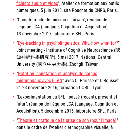
fichiers audio et vidéo
", Atelier de formation aux outils
numériques, 5 juin 2018, site Pouchet du CNRS, Paris.
"Compte-rendu de mission à Taïwan", réunion de
l’équipe LCA (Langage, Cognition et Acquisition),
13 novembre 2017, laboratoire SFL, Paris.
"
Eye-tracking in psycholinguistics: Why, how, what for?
",
Joint meeting - Institute of Cognitive Neuroscience (認
知神經科學研究所), 5 mai 2017, National Central
University (國立中央大學), Zhongli, Taïwan.
"
Notation, annotation et analyse de corpus
multimodaux avec ELAN
" avec C. Parisse et I. Rousset,
21-23 novembre 2016, formation CORLI, Lyon.
"L'expérimentation au SFL : passé (récent), présent et
futur", réunion de l’équipe LCA (Langage, Cognition et
Acquisition), 5 décembre 2016, laboratoire SFL, Paris.
"
Théorie et pratique de la prise de son (pour l'image)
"
dans le cadre de l'Atelier d'ethnographie visuelle, à