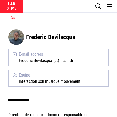
LAB
Accueil
Le laboratoire
Frederic Bevilacqua
La recherche
Actualités
E-mail address
Frederic.Bevilacqua (at) ircam.fr
Équipes
Équipe
Interaction son musique mouvement
Ircam
CNRS
Directeur de recherche Ircam et responsable de