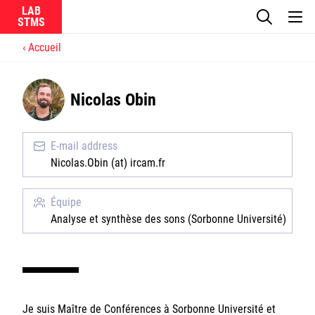
LAB
Accueil
Le laboratoire
Nicolas Obin
La recherche
Actualités
E-mail address
Nicolas.Obin (at) ircam.fr
Équipes
Équipe
Analyse et synthèse des sons (Sorbonne Université)
Ircam
CNRS
Je suis Maître de Conférences à Sorbonne Université et