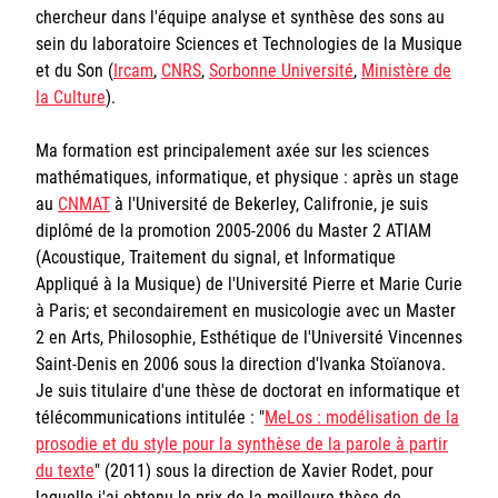
chercheur dans l'équipe analyse et synthèse des sons au
Sorbonne Université
sein du laboratoire Sciences et Technologies de la Musique
et du Son (
Ircam
,
CNRS
,
Sorbonne Université
,
Ministère de
Ministère de la Culture
la Culture
).
Rester informé
Ma formation est principalement axée sur les sciences
mathématiques, informatique, et physique : après un stage
Offres d'emplois/stages
au
CNMAT
à l'Université de Bekerley, Califronie, je suis
diplômé de la promotion 2005-2006 du Master 2 ATIAM
(Acoustique, Traitement du signal, et Informatique
Appliqué à la Musique) de l'Université Pierre et Marie Curie
à Paris; et secondairement en musicologie avec un Master
2 en Arts, Philosophie, Esthétique de l'Université Vincennes
Saint-Denis en 2006 sous la direction d'Ivanka Stoïanova.
Login/Signup
Je suis titulaire d'une thèse de doctorat en informatique et
télécommunications intitulée : "
MeLos : modélisation de la
prosodie et du style pour la synthèse de la parole à partir
du texte
" (2011) sous la direction de Xavier Rodet, pour
laquelle j'ai obtenu le prix de la meilleure thèse de