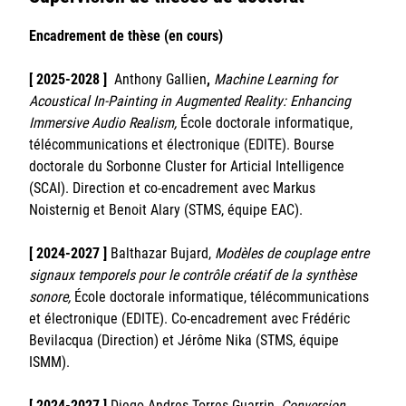
Encadrement de thèse (en cours)
[ 2025-2028 ]
Ant
hony Gallien
,
Machine Learning for
Acoustical In-Painting in Augmented Reality: Enhancing
Immersive Audio Realism,
École doctorale informatique,
télécommunications et électronique (EDITE). Bourse
doctorale du Sorbonne Cluster for Articial Intelligence
(SCAI). Direction et co-encadrement avec Markus
Noisternig et Benoit Alary (STMS, équipe EAC).
[ 2024-2027 ]
Balthazar Bujard,
Modèles de couplage entre
signaux temporels pour le contrôle créatif de la synthèse
sonore,
École doctorale informatique, télécommunications
et électronique (EDITE). Co-encadrement avec Frédéric
Bevilacqua (Direction) et Jérôme Nika (STMS, équipe
ISMM).
[ 2024-2027 ]
Diego Andres Torres Guarrin,
Conversion