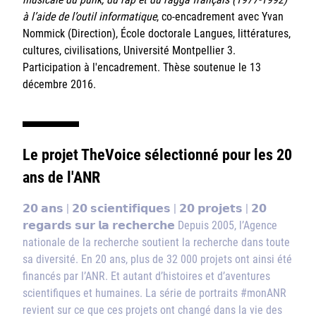
à l’aide de l’outil informatique
, co-encadrement avec Yvan
Nommick (Direction), École doctorale Langues, littératures,
cultures, civilisations, Université Montpellier 3.
Participation à l'encadrement. Thèse soutenue le 13
décembre 2016.
Le projet TheVoice sélectionné pour les 20
ans de l'ANR
𝟮𝟬 𝗮𝗻𝘀 | 𝟮𝟬 𝘀𝗰𝗶𝗲𝗻𝘁𝗶𝗳𝗶𝗾𝘂𝗲𝘀 | 𝟮𝟬 𝗽𝗿𝗼𝗷𝗲𝘁𝘀 | 𝟮𝟬
𝗿𝗲𝗴𝗮𝗿𝗱𝘀 𝘀𝘂𝗿 𝗹𝗮 𝗿𝗲𝗰𝗵𝗲𝗿𝗰𝗵𝗲 Depuis 2005, l’Agence
nationale de la recherche soutient la recherche dans toute
sa diversité. En 20 ans, plus de 32 000 projets ont ainsi été
financés par l’ANR. Et autant d’histoires et d’aventures
scientifiques et humaines. La série de portraits #monANR
revient sur ce que ces projets ont changé dans la vie des