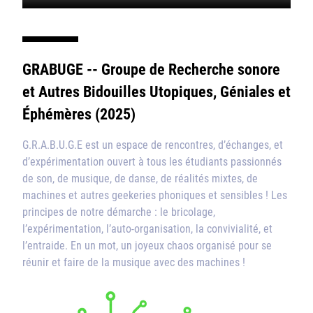
GRABUGE -- Groupe de Recherche sonore
et Autres Bidouilles Utopiques, Géniales et
Éphémères (2025)
G.R.A.B.U.G.E est un espace de rencontres, d’échanges, et
d’expérimentation ouvert à tous les étudiants passionnés
de son, de musique, de danse, de réalités mixtes, de
machines et autres geekeries phoniques et sensibles ! Les
principes de notre démarche : le bricolage,
l’expérimentation, l’auto-organisation, la convivialité, et
l’entraide. En un mot, un joyeux chaos organisé pour se
réunir et faire de la musique avec des machines !