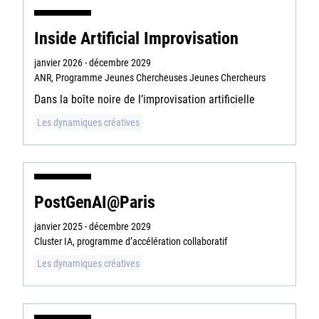
Sorbonne Université
Inside Artificial Improvisation
Ministère de la Culture
janvier 2026 - décembre 2029
ANR, Programme Jeunes Chercheuses Jeunes Chercheurs
Rester informé
Dans la boîte noire de l’improvisation artificielle
Offres d'emplois/stages
Les dynamiques créatives
PostGenAI@Paris
janvier 2025 - décembre 2029
Login/Signup
Cluster IA, programme d’accélération collaboratif
Les dynamiques créatives