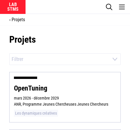
LAB
Projets
Le laboratoire
Projets
La recherche
Actualités
Filtrer
Équipes
OpenTuning
mars 2026 - décembre 2029
ANR, Programme Jeunes Chercheuses Jeunes Chercheurs
Ircam
Les dynamiques créatives
CNRS