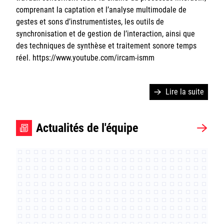
comprenant la captation et l’analyse multimodale de
Hardware
gestes et sons d’instrumentistes, les outils de
synchronisation et de gestion de l’interaction, ainsi que
Actualités
des techniques de synthèse et traitement sonore temps
réel. https://www.youtube.com/ircam-ismm
Lire la suite
Ircam
CNRS
Actualités de l'équipe
Sorbonne Université
Ministère de la Culture
Rester informé
Offres d'emplois/stages