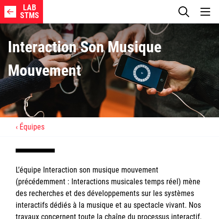
LAB
STMS
Interaction Son Musique
Mouvement
Axes de recherche
Membres
Équipes
Projets
L’équipe Interaction son musique mouvement
Publications
(précédemment : Interactions musicales temps réel) mène
des recherches et des développements sur les systèmes
Logiciels
interactifs dédiés à la musique et au spectacle vivant. Nos
travaux concernent toute la chaîne du processus interactif,