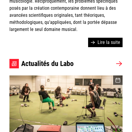
musicologie. Réciproquement, les problèmes spécifiques
Sorbonne Université
posés par la création contemporaine donnent lieu à des
avancées scientifiques originales, tant théoriques,
Ministère de la Culture
méthodologiques, qu’appliquées, dont la portée dépasse
largement le seul domaine musical.
Rester informé
Lire la suite
Offres d'emplois/stages
Actualités du Labo
Login/Signup