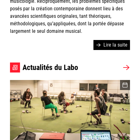
musicologie. Réciproquement, les problèmes spécifiques
Sorbonne Université
posés par la création contemporaine donnent lieu à des
avancées scientifiques originales, tant théoriques,
Ministère de la Culture
méthodologiques, qu’appliquées, dont la portée dépasse
largement le seul domaine musical.
Rester informé
Lire la suite
Offres d'emplois/stages
Actualités du Labo
Login/Signup